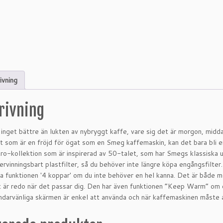
ivning
rivning
 inget bättre än lukten av nybryggt kaffe, vare sig det är morgon, mid
 som är en fröjd för ögat som en Smeg kaffemaskin, kan det bara bli e
ro-kollektion som är inspirerad av 50-talet, som har Smegs klassiska u
tervinningsbart plastfilter, så du behöver inte längre köpa engångsfilt
ja funktionen '4 koppar' om du inte behöver en hel kanna. Det är både möj
t är redo när det passar dig. Den har även funktionen ”Keep Warm” om du
darvänliga skärmen är enkel att använda och när kaffemaskinen måste a