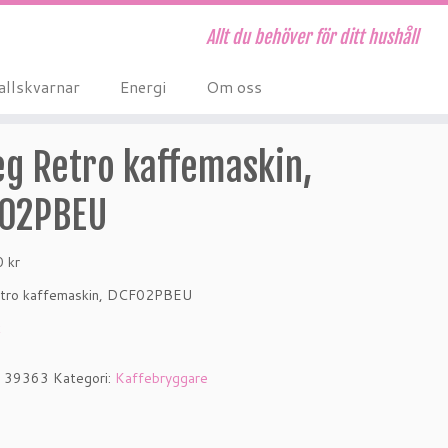
Allt du behöver för ditt hushåll
allskvarnar
Energi
Om oss
g Retro kaffemaskin,
02PBEU
00
kr
tro kaffemaskin, DCF02PBEU
k
:
39363
Kategori:
Kaffebryggare