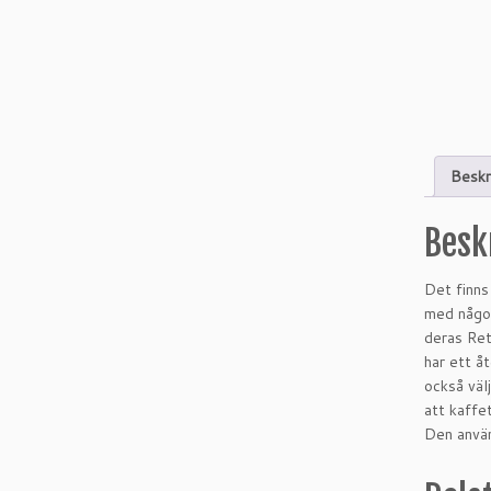
Beskr
Besk
Det finns
med något
deras Ret
har ett å
också väl
att kaffe
Den använ