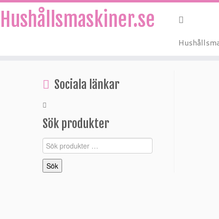
Hushållsmaskiner.se
Hushållsma
Hoppa
till
Sociala länkar
innehåll
Sök produkter
Sök
efter:
Sök