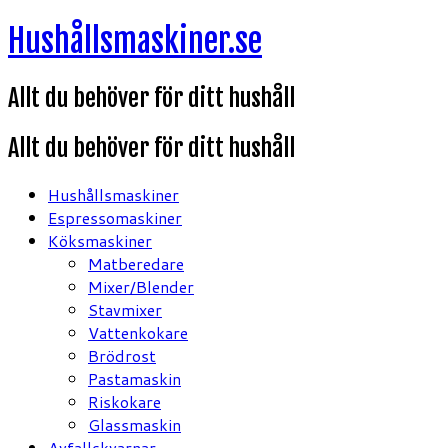
Hoppa
Hushållsmaskiner.se
till
innehåll
Allt du behöver för ditt hushåll
Allt du behöver för ditt hushåll
Hushållsmaskiner
Espressomaskiner
Köksmaskiner
Matberedare
Mixer/Blender
Stavmixer
Vattenkokare
Brödrost
Pastamaskin
Riskokare
Glassmaskin
Avfallskvarnar