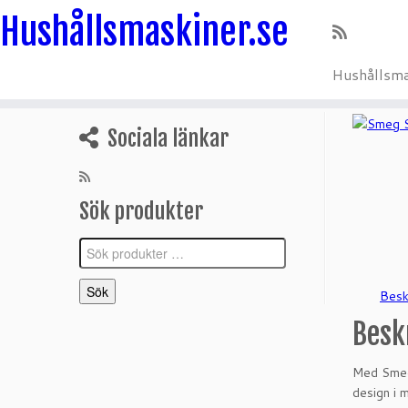
Hushållsmaskiner.se
Hushållsma
Hoppa
till
Sociala länkar
innehåll
Sök produkter
Sök
efter:
Sök
Besk
Besk
Med Smeg 
design i 