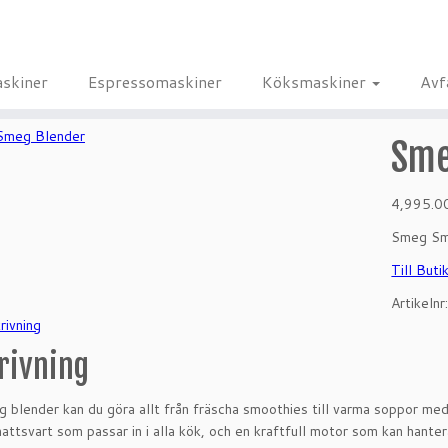
skiner
Espressomaskiner
Köksmaskiner
Avf
Sme
4,995.
Smeg Sme
Till Buti
Artikelnr
rivning
rivning
blender kan du göra allt från fräscha smoothies till varma soppor me
mattsvart som passar in i alla kök, och en kraftfull motor som kan hanter