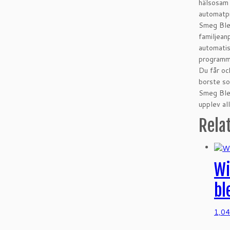
hälsosam 
automatpr
Smeg Blen
familjean
automatis
programme
Du får oc
borste so
Smeg Blen
upplev al
Rela
Wi
bl
1,0