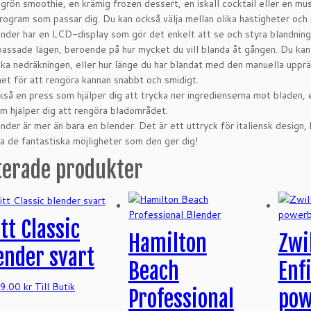
grön smoothie, en krämig frozen dessert, en iskall cocktail eller en
ogram som passar dig. Du kan också välja mellan olika hastigheter och p
der har en LCD-display som gör det enkelt att se och styra blandnings
passade lägen, beroende på hur mycket du vill blanda åt gången. Du kan
ka nedräkningen, eller hur länge du har blandat med den manuella upprä
t för att rengöra kannan snabbt och smidigt.
kså en press som hjälper dig att trycka ner ingredienserna mot bladen, e
m hjälper dig att rengöra bladområdet.
der är mer än bara en blender. Det är ett uttryck för italiensk design, k
la de fantastiska möjligheter som den ger dig!
terade produkter
tt Classic
Hamilton
Zwi
ender svart
Beach
Enf
49.00
kr
Till Butik
Professional
pow