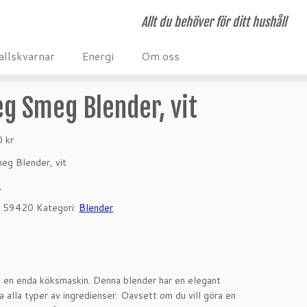
Allt du behöver för ditt hushåll
allskvarnar
Energi
Om oss
g Smeg Blender, vit
00
kr
g Blender, vit
k
:
59420
Kategori:
Blender
d en enda köksmaskin. Denna blender har en elegant
a alla typer av ingredienser. Oavsett om du vill göra en