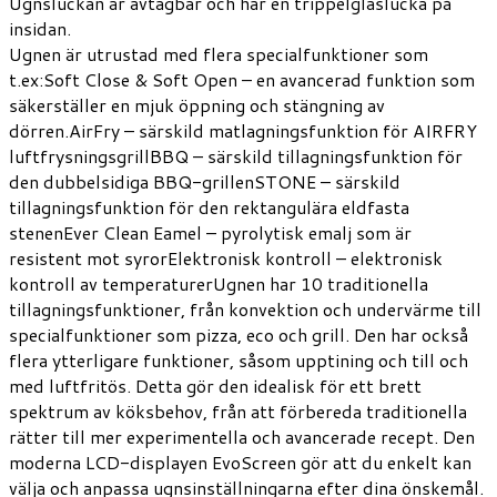
Ugnsluckan är avtagbar och har en trippelglaslucka på
insidan.
Ugnen är utrustad med flera specialfunktioner som
t.ex:Soft Close & Soft Open – en avancerad funktion som
säkerställer en mjuk öppning och stängning av
dörren.AirFry – särskild matlagningsfunktion för AIRFRY
luftfrysningsgrillBBQ – särskild tillagningsfunktion för
den dubbelsidiga BBQ-grillenSTONE – särskild
tillagningsfunktion för den rektangulära eldfasta
stenenEver Clean Eamel – pyrolytisk emalj som är
resistent mot syrorElektronisk kontroll – elektronisk
kontroll av temperaturerUgnen har 10 traditionella
tillagningsfunktioner, från konvektion och undervärme till
specialfunktioner som pizza, eco och grill. Den har också
flera ytterligare funktioner, såsom upptining och till och
med luftfritös. Detta gör den idealisk för ett brett
spektrum av köksbehov, från att förbereda traditionella
rätter till mer experimentella och avancerade recept. Den
moderna LCD-displayen EvoScreen gör att du enkelt kan
välja och anpassa ugnsinställningarna efter dina önskemål.