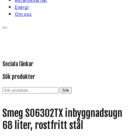
Energi
Om oss
Sociala länkar
Sök produkter
Sök
Sök
efter:
Smeg SO6302TX inbyggnadsugn
68 liter, rostfritt stål