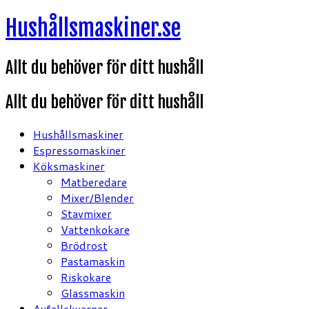
Hoppa
Hushållsmaskiner.se
till
innehåll
Allt du behöver för ditt hushåll
Allt du behöver för ditt hushåll
Hushållsmaskiner
Espressomaskiner
Köksmaskiner
Matberedare
Mixer/Blender
Stavmixer
Vattenkokare
Brödrost
Pastamaskin
Riskokare
Glassmaskin
Avfallskvarnar