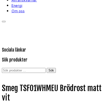
Energi
Om oss
Sociala länkar
Sök produkter
Sök
Sök
efter:
Smeg TSF01WHMEU Brödrost matt
vit