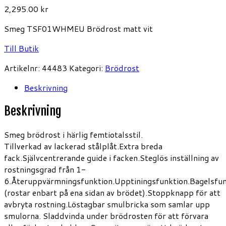
2,295.00
kr
Smeg TSF01WHMEU Brödrost matt vit
Till Butik
Artikelnr:
44483
Kategori:
Brödrost
Beskrivning
Beskrivning
Smeg brödrost i härlig femtiotalsstil.
Tillverkad av lackerad stålplåt.Extra breda
fack.Självcentrerande guide i facken.Steglös inställning av
rostningsgrad från 1-
6.Återuppvärmningsfunktion.Upptiningsfunktion.Bagelsfun
(rostar enbart på ena sidan av brödet).Stoppknapp för att
avbryta rostning.Löstagbar smulbricka som samlar upp
smulorna. Sladdvinda under brödrosten för att förvara