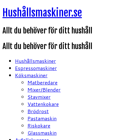
Hoppa
Hushållsmaskiner.se
till
innehåll
Allt du behöver för ditt hushåll
Allt du behöver för ditt hushåll
Hushållsmaskiner
Espressomaskiner
Köksmaskiner
Matberedare
Mixer/Blender
Stavmixer
Vattenkokare
Brödrost
Pastamaskin
Riskokare
Glassmaskin
Avfallskvarnar