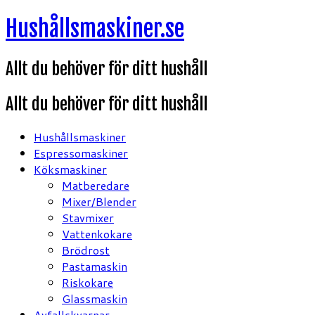
Hoppa
Hushållsmaskiner.se
till
innehåll
Allt du behöver för ditt hushåll
Allt du behöver för ditt hushåll
Hushållsmaskiner
Espressomaskiner
Köksmaskiner
Matberedare
Mixer/Blender
Stavmixer
Vattenkokare
Brödrost
Pastamaskin
Riskokare
Glassmaskin
Avfallskvarnar