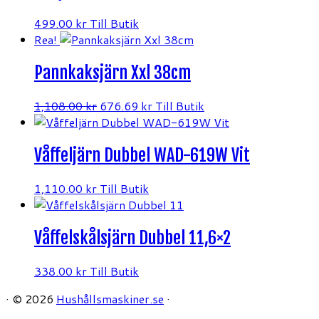
499.00
kr
Till Butik
Rea!
Pannkaksjärn Xxl 38cm
Det
Det
1,108.00
kr
676.69
kr
Till Butik
ursprungliga
nuvarande
priset
priset
Våffeljärn Dubbel WAD-619W Vit
var:
är:
1,108.00 kr.
676.69 kr.
1,110.00
kr
Till Butik
Våffelskålsjärn Dubbel 11,6×2
338.00
kr
Till Butik
·
© 2026
Hushållsmaskiner.se
·