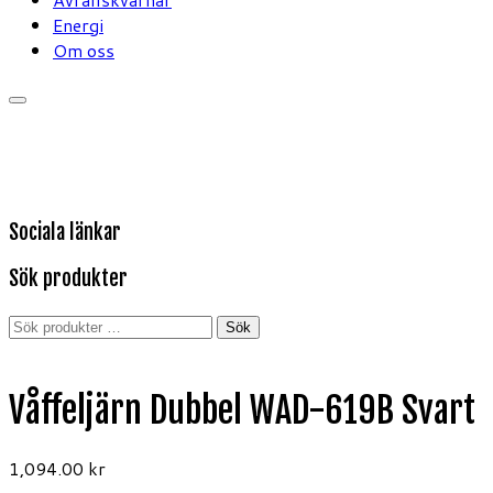
Energi
Om oss
Sociala länkar
Sök produkter
Sök
Sök
efter:
Våffeljärn Dubbel WAD-619B Svart
1,094.00
kr