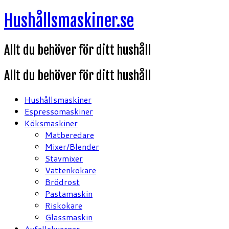
Hoppa
Hushållsmaskiner.se
till
innehåll
Allt du behöver för ditt hushåll
Allt du behöver för ditt hushåll
Hushållsmaskiner
Espressomaskiner
Köksmaskiner
Matberedare
Mixer/Blender
Stavmixer
Vattenkokare
Brödrost
Pastamaskin
Riskokare
Glassmaskin
Avfallskvarnar