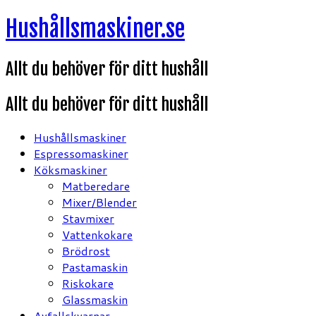
Hoppa
Hushållsmaskiner.se
till
innehåll
Allt du behöver för ditt hushåll
Allt du behöver för ditt hushåll
Hushållsmaskiner
Espressomaskiner
Köksmaskiner
Matberedare
Mixer/Blender
Stavmixer
Vattenkokare
Brödrost
Pastamaskin
Riskokare
Glassmaskin
Avfallskvarnar