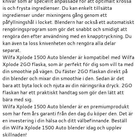
knivar som är speciellt anpassade för att optimalt krossa
is och frysta ingredienser. Du kan enkelt tillsätta
ingredienser under mixningens gång genom ett
påfyllningshål i locket. Blendern har också ett automatiskt
rengöringsprogram som gör det snabbt och smidigt att
rengöra den efter användning med en knapptryckning. Du
kan även ta loss knivenheten och rengöra alla delar
separat.
Wilfa Xplode 1500 Auto blender är kompatibel med Wilfa
Xplode 2GO flaska, som är perfekt för dig som vill ta med
din smoothie på vägen. Du fäster 2GO flaskan direkt på
din blender och mixar din smoothie i den. Sedan är det
bara att byta lock och njuta av din näringsrika dryck. 2GO
flaskan har ett praktiskt handtag som gör den lätt att
bära med sig.
Wilfa Xplode 1500 Auto blender är en premiumprodukt
som har fem års garanti från den dag du köper den. Det är
en investering i din hälsa och ditt välbefinnande. Beställ
din Wilfa Xplode 1500 Auto blender idag och upplev
skillnaden!