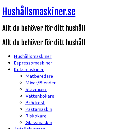
Hoppa
Hushållsmaskiner.se
till
innehåll
Allt du behöver för ditt hushåll
Allt du behöver för ditt hushåll
Hushållsmaskiner
Espressomaskiner
Köksmaskiner
Matberedare
Mixer/Blender
Stavmixer
Vattenkokare
Brödrost
Pastamaskin
Riskokare
Glassmaskin
Avfallskvarnar