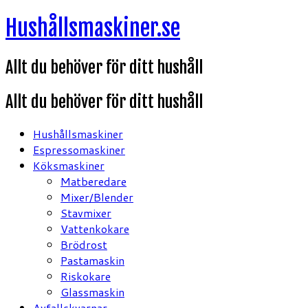
Hoppa
Hushållsmaskiner.se
till
innehåll
Allt du behöver för ditt hushåll
Allt du behöver för ditt hushåll
Hushållsmaskiner
Espressomaskiner
Köksmaskiner
Matberedare
Mixer/Blender
Stavmixer
Vattenkokare
Brödrost
Pastamaskin
Riskokare
Glassmaskin
Avfallskvarnar