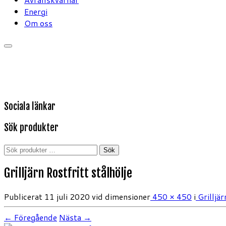
Energi
Om oss
Sociala länkar
Sök produkter
Sök
Sök
efter:
Grilljärn Rostfritt stålhölje
Publicerat
11 juli 2020
vid dimensioner
450 × 450
i
Grilljär
← Föregående
Nästa →