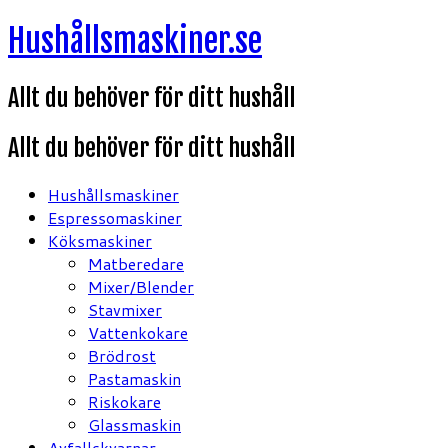
Hoppa
Hushållsmaskiner.se
till
innehåll
Allt du behöver för ditt hushåll
Allt du behöver för ditt hushåll
Hushållsmaskiner
Espressomaskiner
Köksmaskiner
Matberedare
Mixer/Blender
Stavmixer
Vattenkokare
Brödrost
Pastamaskin
Riskokare
Glassmaskin
Avfallskvarnar