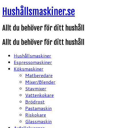
Hoppa
Hushållsmaskiner.se
till
innehåll
Allt du behöver för ditt hushåll
Allt du behöver för ditt hushåll
Hushållsmaskiner
Espressomaskiner
Köksmaskiner
Matberedare
Mixer/Blender
Stavmixer
Vattenkokare
Brödrost
Pastamaskin
Riskokare
Glassmaskin
Avfallskvarnar