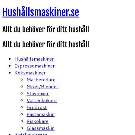
Hoppa
Hushållsmaskiner.se
till
innehåll
Allt du behöver för ditt hushåll
Allt du behöver för ditt hushåll
Hushållsmaskiner
Espressomaskiner
Köksmaskiner
Matberedare
Mixer/Blender
Stavmixer
Vattenkokare
Brödrost
Pastamaskin
Riskokare
Glassmaskin
Avfallskvarnar