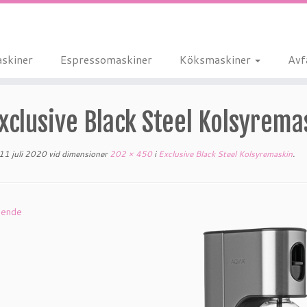
skiner
Espressomaskiner
Köksmaskiner
Avf
xclusive Black Steel Kolsyrema
11 juli 2020
vid dimensioner
202 × 450
i
Exclusive Black Steel Kolsyremaskin
.
ående