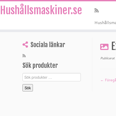
Hushållsmaskiner.se
Hushållsma
Hoppa
till
E
Sociala länkar
innehåll
Publicerat
Sök produkter
Sök
← Föreg
efter:
Sök