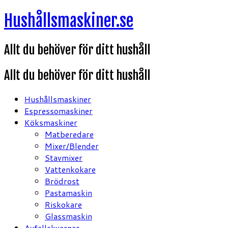
Hoppa
Hushållsmaskiner.se
till
innehåll
Allt du behöver för ditt hushåll
Allt du behöver för ditt hushåll
Hushållsmaskiner
Espressomaskiner
Köksmaskiner
Matberedare
Mixer/Blender
Stavmixer
Vattenkokare
Brödrost
Pastamaskin
Riskokare
Glassmaskin
Avfallskvarnar