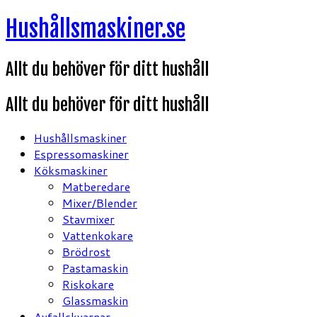
Hoppa
Hushållsmaskiner.se
till
innehåll
Allt du behöver för ditt hushåll
Allt du behöver för ditt hushåll
Hushållsmaskiner
Espressomaskiner
Köksmaskiner
Matberedare
Mixer/Blender
Stavmixer
Vattenkokare
Brödrost
Pastamaskin
Riskokare
Glassmaskin
Avfallskvarnar