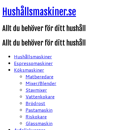
Hoppa
Hushållsmaskiner.se
till
innehåll
Allt du behöver för ditt hushåll
Allt du behöver för ditt hushåll
Hushållsmaskiner
Espressomaskiner
Köksmaskiner
Matberedare
Mixer/Blender
Stavmixer
Vattenkokare
Brödrost
Pastamaskin
Riskokare
Glassmaskin
Avfallskvarnar