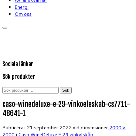
Energi
Om oss
Sociala länkar
Sök produkter
Sök
Sök
efter:
caso-winedeluxe-e-29-vinkoeleskab-cs7711-
48641-1
Publicerat
21 september 2022
vid dimensioner
2000 ×
2000
i
Caso WineDeluxe E 29 vinkylskåp
.