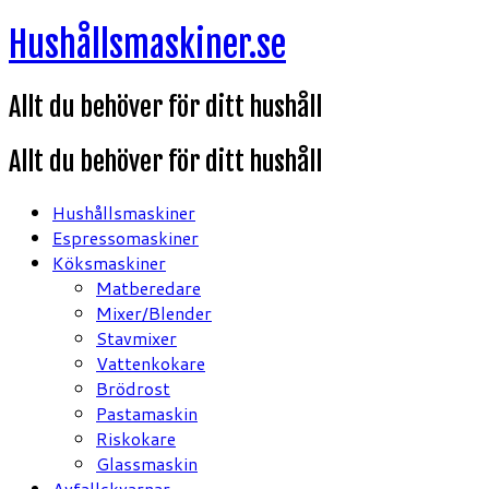
Hoppa
Hushållsmaskiner.se
till
innehåll
Allt du behöver för ditt hushåll
Allt du behöver för ditt hushåll
Hushållsmaskiner
Espressomaskiner
Köksmaskiner
Matberedare
Mixer/Blender
Stavmixer
Vattenkokare
Brödrost
Pastamaskin
Riskokare
Glassmaskin
Avfallskvarnar