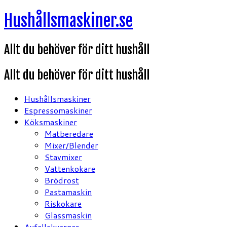
Hoppa
Hushållsmaskiner.se
till
innehåll
Allt du behöver för ditt hushåll
Allt du behöver för ditt hushåll
Hushållsmaskiner
Espressomaskiner
Köksmaskiner
Matberedare
Mixer/Blender
Stavmixer
Vattenkokare
Brödrost
Pastamaskin
Riskokare
Glassmaskin
Avfallskvarnar