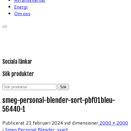
Energi
Om oss
Sociala länkar
Sök produkter
Sök
Sök
efter:
smeg-personal-blender-sort-pbf01bleu-
56440-1
Publicerat
21 februari 2024
vid dimensioner
2000 × 2000
i
Smeg Personal Blender, svart
.