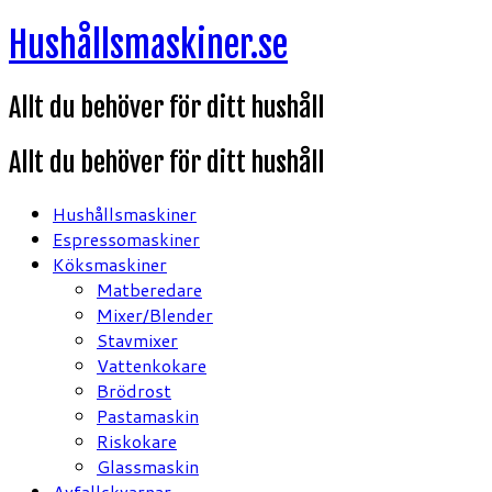
Hoppa
Hushållsmaskiner.se
till
innehåll
Allt du behöver för ditt hushåll
Allt du behöver för ditt hushåll
Hushållsmaskiner
Espressomaskiner
Köksmaskiner
Matberedare
Mixer/Blender
Stavmixer
Vattenkokare
Brödrost
Pastamaskin
Riskokare
Glassmaskin
Avfallskvarnar