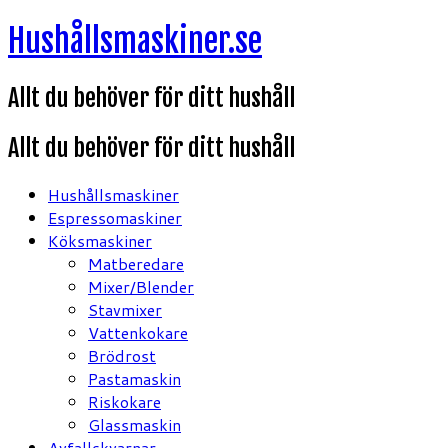
Hoppa
Hushållsmaskiner.se
till
innehåll
Allt du behöver för ditt hushåll
Allt du behöver för ditt hushåll
Hushållsmaskiner
Espressomaskiner
Köksmaskiner
Matberedare
Mixer/Blender
Stavmixer
Vattenkokare
Brödrost
Pastamaskin
Riskokare
Glassmaskin
Avfallskvarnar