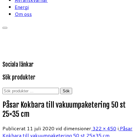
Energi
Om oss
Sociala länkar
Sök produkter
Sök
Sök
efter:
Påsar Kokbara till vakuumpaketering 50 st
25×35 cm
Publicerat
11 juli 2020
vid dimensioner
322 × 450
i
Påsar
Kokbara till vakuumpaketering 50 st 25×35 cm
.