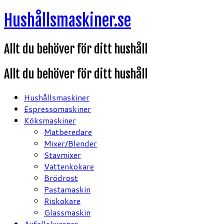
Hoppa
Hushållsmaskiner.se
till
innehåll
Allt du behöver för ditt hushåll
Allt du behöver för ditt hushåll
Hushållsmaskiner
Espressomaskiner
Köksmaskiner
Matberedare
Mixer/Blender
Stavmixer
Vattenkokare
Brödrost
Pastamaskin
Riskokare
Glassmaskin
Avfallskvarnar