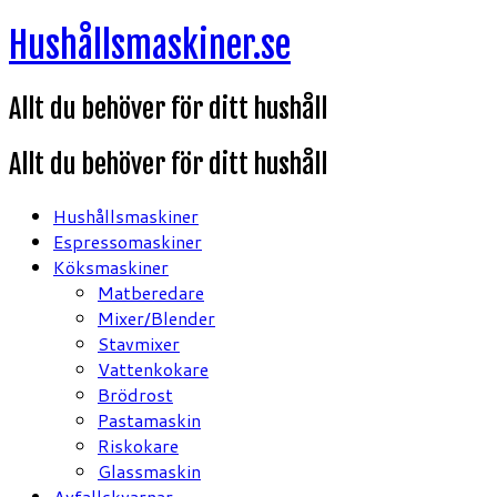
Hoppa
Hushållsmaskiner.se
till
innehåll
Allt du behöver för ditt hushåll
Allt du behöver för ditt hushåll
Hushållsmaskiner
Espressomaskiner
Köksmaskiner
Matberedare
Mixer/Blender
Stavmixer
Vattenkokare
Brödrost
Pastamaskin
Riskokare
Glassmaskin
Avfallskvarnar