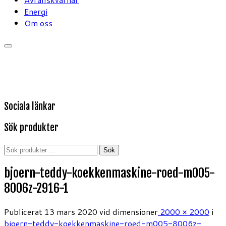
Energi
Om oss
Sociala länkar
Sök produkter
Sök
Sök
efter:
bjoern-teddy-koekkenmaskine-roed-m005-
8006z-2916-1
Publicerat
13 mars 2020
vid dimensioner
2000 × 2000
i
bjoern-teddy-koekkenmaskine-roed-m005-8006z-