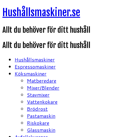
Hoppa
Hushållsmaskiner.se
till
innehåll
Allt du behöver för ditt hushåll
Allt du behöver för ditt hushåll
Hushållsmaskiner
Espressomaskiner
Köksmaskiner
Matberedare
Mixer/Blender
Stavmixer
Vattenkokare
Brödrost
Pastamaskin
Riskokare
Glassmaskin
Avfallskvarnar