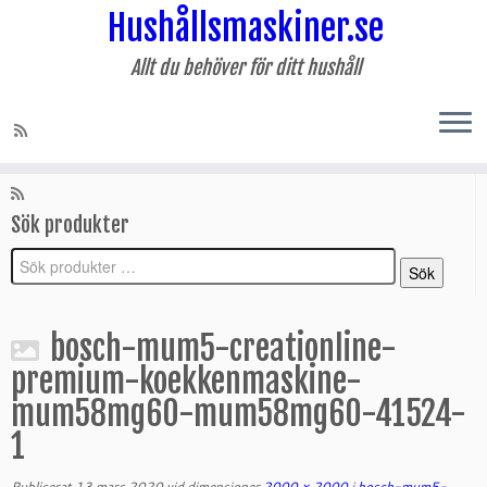
Hushållsmaskiner.se
Allt du behöver för ditt hushåll
Hoppa
till
Sociala länkar
innehåll
Sök produkter
Sök
Sök
efter:
bosch-mum5-creationline-
premium-koekkenmaskine-
mum58mg60-mum58mg60-41524-
1
Publicerat
13 mars 2020
vid dimensioner
2000 × 2000
i
bosch-mum5-