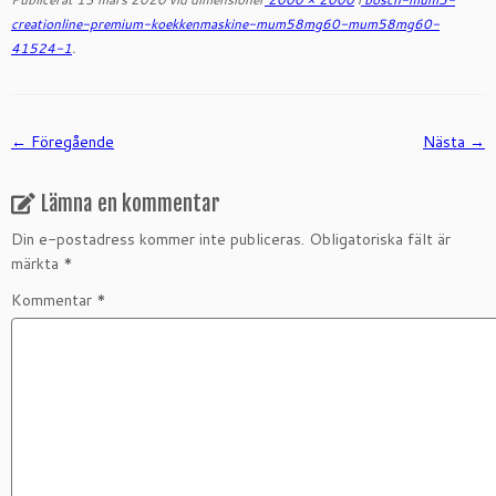
creationline-premium-koekkenmaskine-mum58mg60-mum58mg60-
41524-1
.
← Föregående
Nästa →
Lämna en kommentar
Din e-postadress kommer inte publiceras.
Obligatoriska fält är
märkta
*
Kommentar
*