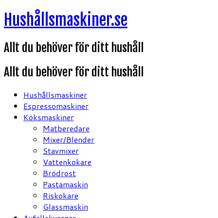
Hoppa
Hushållsmaskiner.se
till
innehåll
Allt du behöver för ditt hushåll
Allt du behöver för ditt hushåll
Hushållsmaskiner
Espressomaskiner
Köksmaskiner
Matberedare
Mixer/Blender
Stavmixer
Vattenkokare
Brödrost
Pastamaskin
Riskokare
Glassmaskin
Avfallskvarnar