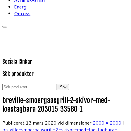
Energi
Om oss
Sociala länkar
Sök produkter
Sök
Sök
efter:
breville-smoergaasgrill-2-skivor-med-
loestagbara-203015-33580-1
Publicerat
13 mars 2020
vid dimensioner
2000 × 2000
i
breville-smoergaasgrill-2-skivor-med-loestagbara-