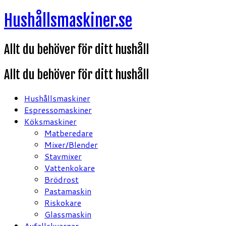
Hoppa
Hushållsmaskiner.se
till
innehåll
Allt du behöver för ditt hushåll
Allt du behöver för ditt hushåll
Hushållsmaskiner
Espressomaskiner
Köksmaskiner
Matberedare
Mixer/Blender
Stavmixer
Vattenkokare
Brödrost
Pastamaskin
Riskokare
Glassmaskin
Avfallskvarnar