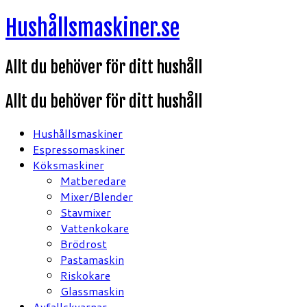
Hoppa
Hushållsmaskiner.se
till
innehåll
Allt du behöver för ditt hushåll
Allt du behöver för ditt hushåll
Hushållsmaskiner
Espressomaskiner
Köksmaskiner
Matberedare
Mixer/Blender
Stavmixer
Vattenkokare
Brödrost
Pastamaskin
Riskokare
Glassmaskin
Avfallskvarnar