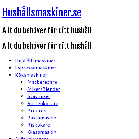
Hoppa
Hushållsmaskiner.se
till
innehåll
Allt du behöver för ditt hushåll
Allt du behöver för ditt hushåll
Hushållsmaskiner
Espressomaskiner
Köksmaskiner
Matberedare
Mixer/Blender
Stavmixer
Vattenkokare
Brödrost
Pastamaskin
Riskokare
Glassmaskin
Avfallskvarnar