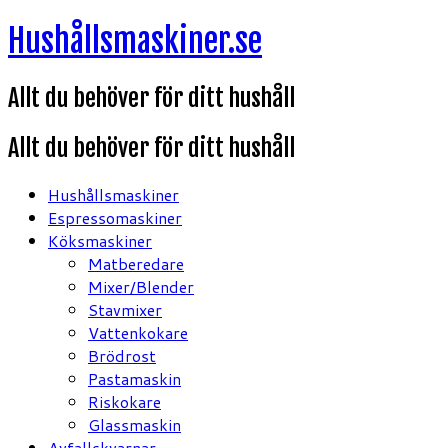
Hoppa
Hushållsmaskiner.se
till
innehåll
Allt du behöver för ditt hushåll
Allt du behöver för ditt hushåll
Hushållsmaskiner
Espressomaskiner
Köksmaskiner
Matberedare
Mixer/Blender
Stavmixer
Vattenkokare
Brödrost
Pastamaskin
Riskokare
Glassmaskin
Avfallskvarnar