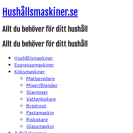
Hoppa
Hushållsmaskiner.se
till
innehåll
Allt du behöver för ditt hushåll
Allt du behöver för ditt hushåll
Hushållsmaskiner
Espressomaskiner
Köksmaskiner
Matberedare
Mixer/Blender
Stavmixer
Vattenkokare
Brödrost
Pastamaskin
Riskokare
Glassmaskin
Avfallskvarnar