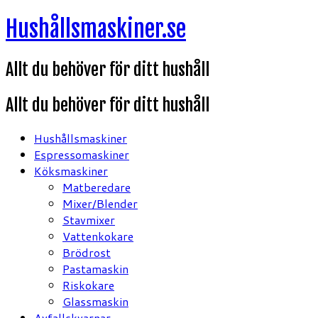
Hoppa
Hushållsmaskiner.se
till
innehåll
Allt du behöver för ditt hushåll
Allt du behöver för ditt hushåll
Hushållsmaskiner
Espressomaskiner
Köksmaskiner
Matberedare
Mixer/Blender
Stavmixer
Vattenkokare
Brödrost
Pastamaskin
Riskokare
Glassmaskin
Avfallskvarnar