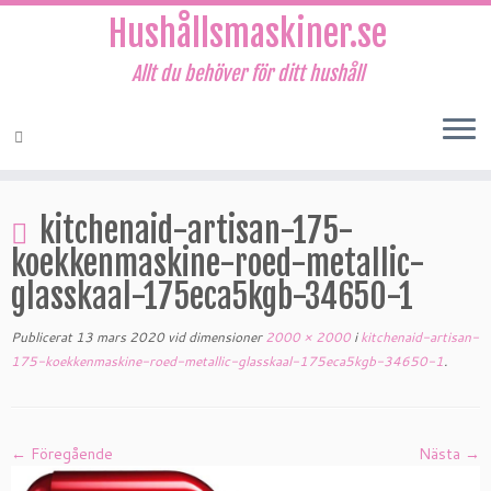
Hushållsmaskiner.se
Allt du behöver för ditt hushåll
Hoppa
till
kitchenaid-artisan-175-
innehåll
koekkenmaskine-roed-metallic-
glasskaal-175eca5kgb-34650-1
Publicerat
13 mars 2020
vid dimensioner
2000 × 2000
i
kitchenaid-artisan-
175-koekkenmaskine-roed-metallic-glasskaal-175eca5kgb-34650-1
.
← Föregående
Nästa →