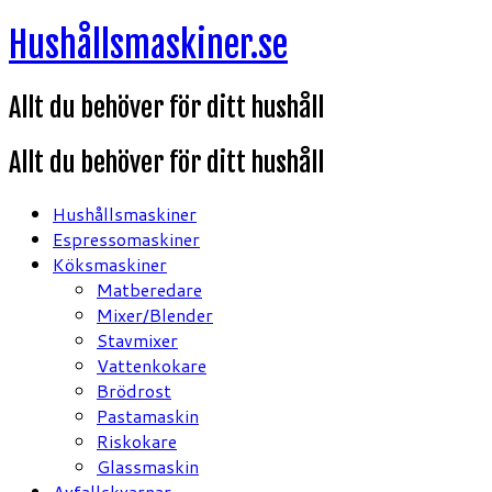
Hoppa
Hushållsmaskiner.se
till
innehåll
Allt du behöver för ditt hushåll
Allt du behöver för ditt hushåll
Hushållsmaskiner
Espressomaskiner
Köksmaskiner
Matberedare
Mixer/Blender
Stavmixer
Vattenkokare
Brödrost
Pastamaskin
Riskokare
Glassmaskin
Avfallskvarnar