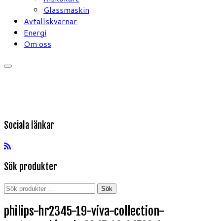
Glassmaskin
Avfallskvarnar
Energi
Om oss
Sociala länkar
Sök produkter
Sök
Sök
efter:
philips-hr2345-19-viva-collection-