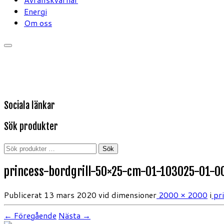
Energi
Om oss
Sociala länkar
Sök produkter
Sök
Sök
efter:
princess-bordgrill-50×25-cm-01-103025-01-0
Publicerat
13 mars 2020
vid dimensioner
2000 × 2000
i
pr
← Föregående
Nästa →