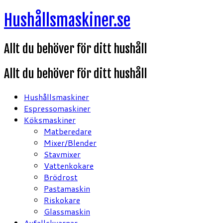
Hoppa
Hushållsmaskiner.se
till
innehåll
Allt du behöver för ditt hushåll
Allt du behöver för ditt hushåll
Hushållsmaskiner
Espressomaskiner
Köksmaskiner
Matberedare
Mixer/Blender
Stavmixer
Vattenkokare
Brödrost
Pastamaskin
Riskokare
Glassmaskin
Avfallskvarnar