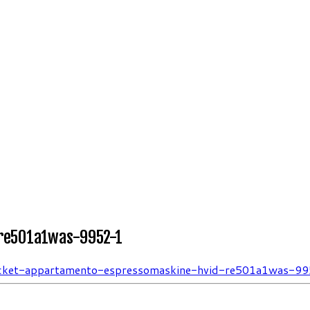
re501a1was-9952-1
cket-appartamento-espressomaskine-hvid-re501a1was-9