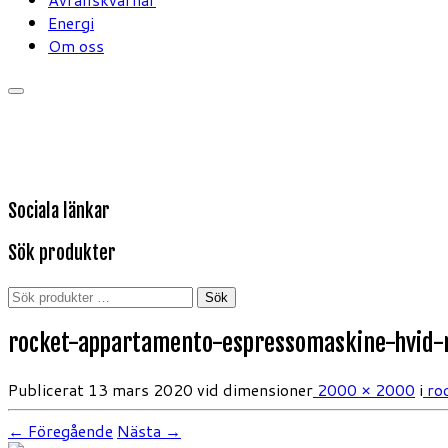
Energi
Om oss
Sociala länkar
Sök produkter
Sök
Sök
efter:
rocket-appartamento-espressomaskine-hvid-
Publicerat
13 mars 2020
vid dimensioner
2000 × 2000
i
ro
← Föregående
Nästa →