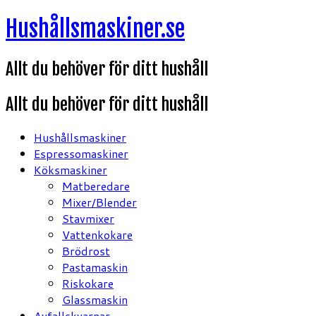
Hoppa
Hushållsmaskiner.se
till
innehåll
Allt du behöver för ditt hushåll
Allt du behöver för ditt hushåll
Hushållsmaskiner
Espressomaskiner
Köksmaskiner
Matberedare
Mixer/Blender
Stavmixer
Vattenkokare
Brödrost
Pastamaskin
Riskokare
Glassmaskin
Avfallskvarnar