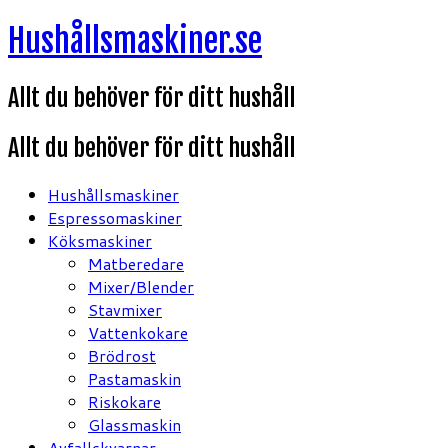
Hoppa
Hushållsmaskiner.se
till
innehåll
Allt du behöver för ditt hushåll
Allt du behöver för ditt hushåll
Hushållsmaskiner
Espressomaskiner
Köksmaskiner
Matberedare
Mixer/Blender
Stavmixer
Vattenkokare
Brödrost
Pastamaskin
Riskokare
Glassmaskin
Avfallskvarnar