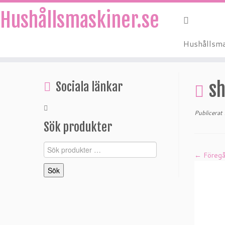
Hushållsmaskiner.se
Hushållsma
Hoppa
till
s
Sociala länkar
innehåll
Publicerat
Sök produkter
Sök
← Föreg
efter:
Sök