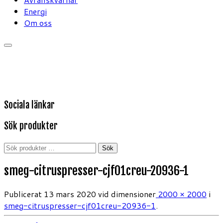
Energi
Om oss
Sociala länkar
Sök produkter
Sök
Sök
efter:
smeg-citruspresser-cjf01creu-20936-1
Publicerat
13 mars 2020
vid dimensioner
2000 × 2000
i
smeg-citruspresser-cjf01creu-20936-1
.