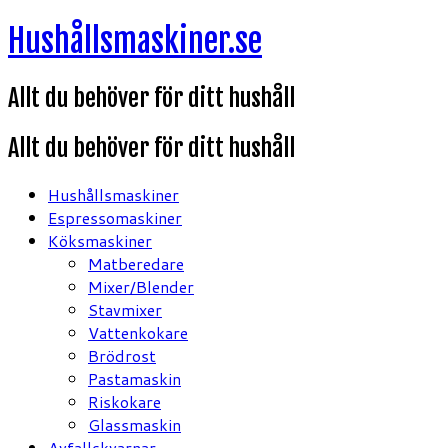
Hoppa
Hushållsmaskiner.se
till
innehåll
Allt du behöver för ditt hushåll
Allt du behöver för ditt hushåll
Hushållsmaskiner
Espressomaskiner
Köksmaskiner
Matberedare
Mixer/Blender
Stavmixer
Vattenkokare
Brödrost
Pastamaskin
Riskokare
Glassmaskin
Avfallskvarnar