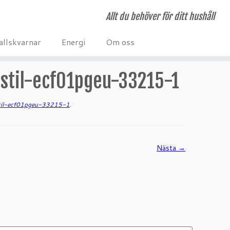
Allt du behöver för ditt hushåll
allskvarnar
Energi
Om oss
stil-ecf01pgeu-33215-1
til-ecf01pgeu-33215-1
.
Nästa →