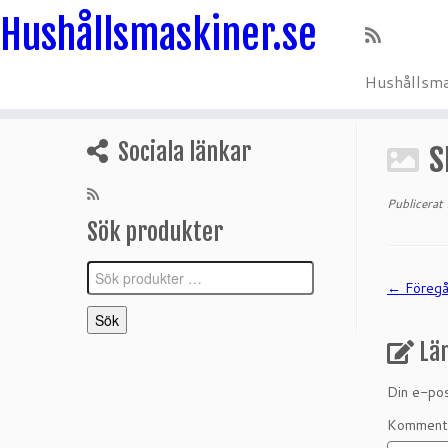
Hushållsmaskiner.se
Hushållsma
Hoppa
till
s
Sociala länkar
innehåll
Publicerat
Sök produkter
Sök
← Föreg
efter:
Sök
Lä
Din e-pos
Komment