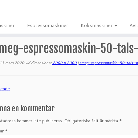
skiner
Espressomaskiner
Köksmaskiner
Avf
meg-espressomaskin-50-tals-
13 mars 2020
vid dimensioner
2000 × 2000
i
smeg-espressomaskin-50-tals-s
ående
mna en kommentar
tadress kommer inte publiceras.
Obligatoriska fält är märkta
*
ar
*