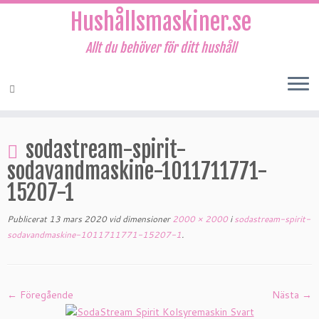
Hushållsmaskiner.se
Allt du behöver för ditt hushåll
Hoppa
till
sodastream-spirit-
innehåll
sodavandmaskine-1011711771-
15207-1
Publicerat
13 mars 2020
vid dimensioner
2000 × 2000
i
sodastream-spirit-
sodavandmaskine-1011711771-15207-1
.
← Föregående
Nästa →