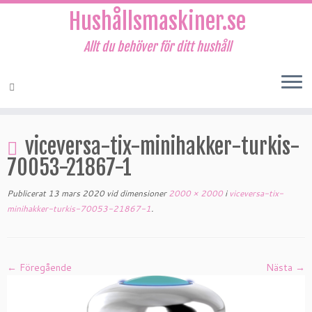
Hushållsmaskiner.se
Allt du behöver för ditt hushåll
Hoppa
till
viceversa-tix-minihakker-turkis-
innehåll
70053-21867-1
Publicerat
13 mars 2020
vid dimensioner
2000 × 2000
i
viceversa-tix-
minihakker-turkis-70053-21867-1
.
← Föregående
Nästa →