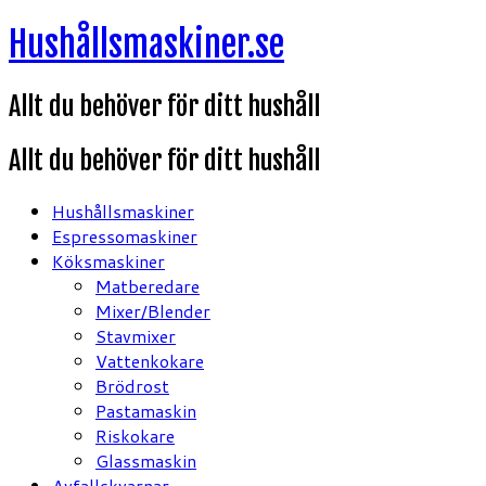
Hoppa
Hushållsmaskiner.se
till
innehåll
Allt du behöver för ditt hushåll
Allt du behöver för ditt hushåll
Hushållsmaskiner
Espressomaskiner
Köksmaskiner
Matberedare
Mixer/Blender
Stavmixer
Vattenkokare
Brödrost
Pastamaskin
Riskokare
Glassmaskin
Avfallskvarnar