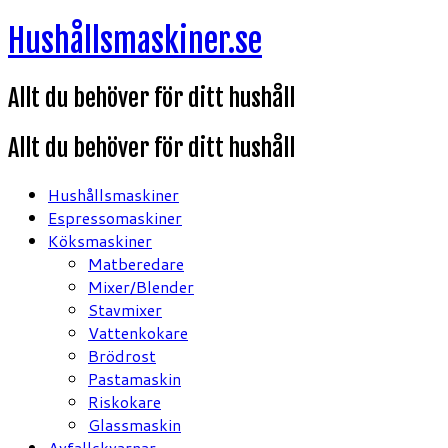
Hoppa
Hushållsmaskiner.se
till
innehåll
Allt du behöver för ditt hushåll
Allt du behöver för ditt hushåll
Hushållsmaskiner
Espressomaskiner
Köksmaskiner
Matberedare
Mixer/Blender
Stavmixer
Vattenkokare
Brödrost
Pastamaskin
Riskokare
Glassmaskin
Avfallskvarnar