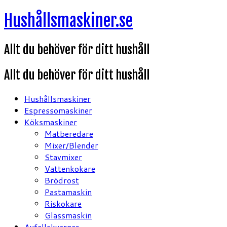
Hoppa
Hushållsmaskiner.se
till
innehåll
Allt du behöver för ditt hushåll
Allt du behöver för ditt hushåll
Hushållsmaskiner
Espressomaskiner
Köksmaskiner
Matberedare
Mixer/Blender
Stavmixer
Vattenkokare
Brödrost
Pastamaskin
Riskokare
Glassmaskin
Avfallskvarnar